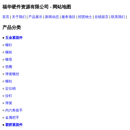
福华硬件资源有限公司 - 网站地图
首页
|
关于我们
|
产品展示
|
新闻动态
|
服务项目
|
招贤纳士
|
在线留言
|
联系我们
|
产品分类
●
五金紧固件
○
螺钉
○
螺栓
○
螺母
○
垫圈
○
弹簧螺丝
○
螺柱
○
定位销
○
拉钉
○
弹簧
○
内六角扳手
○
金属把手
●
塑胶紧固件