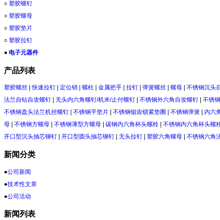
○
塑胶螺钉
○
塑胶螺母
○
塑胶垫片
○
塑胶拉钉
●
电子元器件
产品列表
塑胶螺丝
|
快速拉钉
|
定位销
|
螺柱
|
金属把手
|
拉钉
|
弹簧螺丝
|
螺母
|
不锈钢沉头
法兰自钻自攻螺钉
|
无头内六角螺钉/机米/止付螺钉
|
不锈钢外六角自攻螺钉
|
不锈
不锈钢盘头法兰机丝螺钉
|
不锈钢平垫片
|
不锈钢锯齿锁紧垫圈
|
不锈钢弹簧
|
内六
母
|
不锈钢方螺母
|
不锈钢薄型方螺母
|
碳钢内六角杯头螺栓
|
不锈钢内六角杯头螺
开口型沉头抽芯铆钉
|
开口型圆头抽芯铆钉
|
无头拉钉
|
塑胶六角螺母
|
不锈钢六角
新闻分类
●
公司新闻
●
技术性文章
●
公司活动
新闻列表